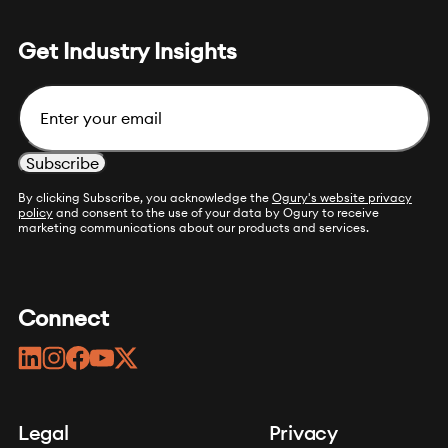
Get Industry Insights
Email
By clicking Subscribe, you acknowledge the
Ogury's website privacy
policy
and consent to the use of your data by Ogury to receive
marketing communications about our products and services.
Connect
linkedin
instagram
facebook
youtube
twitter
Legal
Privacy